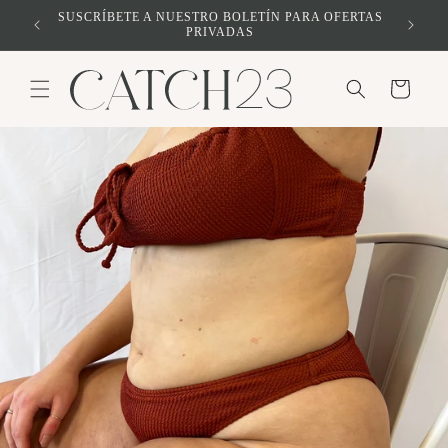
Ir
S AL
SUSCRÍBETE A NUESTRO BOLETÍN PARA OFERTAS
directamente
PRIVADAS
al contenido
Carrito