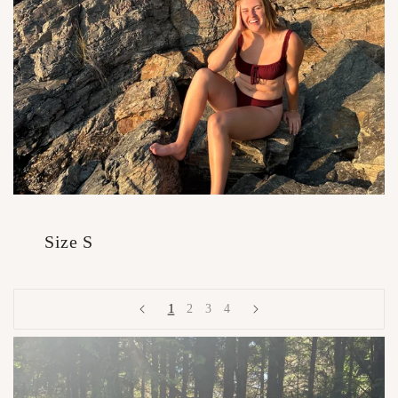
Size S
1
2
3
4