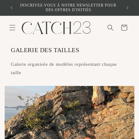
et
 À LA
INSCRIVEZ-VOUS À NOTRE NEWSLETTER POUR
passer
DES OFFRES D'INITIÉS
au
contenu
Panier
GALERIE DES TAILLES
Galerie organisée de modèles représentant chaque
taille